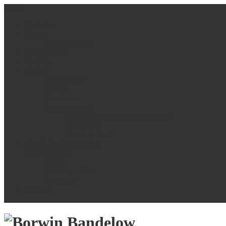
Menu
Startseite
Bücher
Übersetzungen
Publikationen
Vorträge
Medien
Bildergalerie
Videos
Interviews
Pressestimmen
Wer hat Angst vorm bösen Mann?
Celebrities
Das Angstbuch
Musik, Ostfriesenwitze
und Fotografie
Musik
Ostfriesenwitze
Fotografie
Kontakt